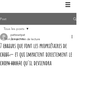
Post
Tous les posts
pattesetpat
Tous les posts
26 mai
7 min de lecture
7 erreurs que font les propriétaires de
Chien
chiot — et qui impactent directement le
Chat
chien adulte qu'il deviendra
Chien/Chat