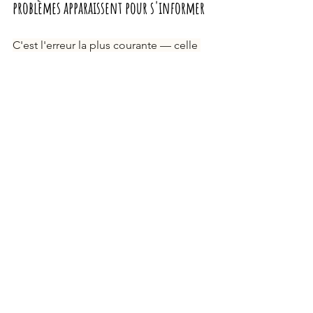
problèmes apparaissent pour s'informer
C'est l'erreur la plus courante — celle 
qui englobe toutes les autres. 
Beaucoup de propriétaires s'informent 
sur l'éducation canine quand un 
problème est déjà installé. Ils 
cherchent "comment arrêter mon 
chien de mordre" à 8 mois, "comment 
gérer l'anxiété de séparation" à un an, 
"pourquoi mon chien est agressif avec 
les autres chiens" à 2 ans. 
À ce stade, le travail est possible — 
mais il est bien plus long, plus 
complexe, et demande souvent un 
accompagnement professionnel. Alors 
que les mêmes problèmes, travaillés 