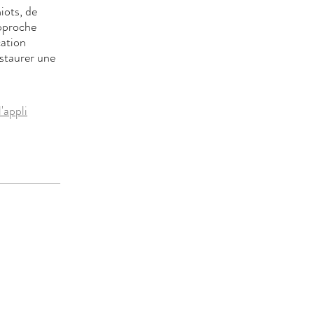
iots, de
Approche
cation
nstaurer une
l'appli