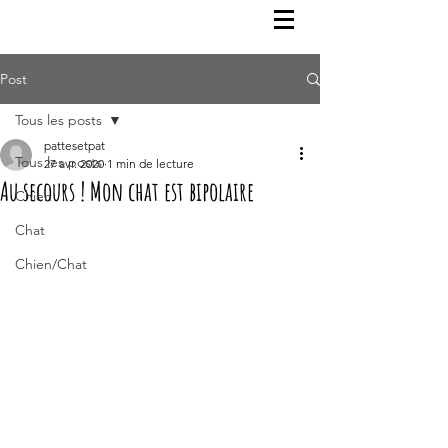
Post
Tous les posts
pattesetpat
Tous les posts
27 avr. 2020
1 min de lecture
Au secours ! Mon chat est bipolaire
Chien
Chat
Chien/Chat