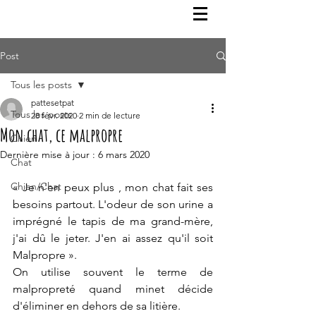
Post
Tous les posts
pattesetpat
Tous les posts
28 févr. 2020
2 min de lecture
Mon chat, ce malpropre
Chien
Dernière mise à jour :
6 mars 2020
Chat
Chien/Chat
« Je n'en peux plus , mon chat fait ses 
besoins partout. L'odeur de son urine a 
imprégné le tapis de ma grand-mère, 
j'ai dû le jeter. J'en ai assez qu'il soit 
Malpropre ».
On utilise souvent le terme de 
malpropreté quand minet décide 
d'éliminer en dehors de sa litière.