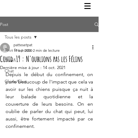
Post
Tous les posts
pattesetpat
Tous les posts
17 avr. 2020
2 min de lecture
Covid-19 : N'oublions pas les Félins
Chien
Dernière mise à jour :
14 oct. 2021
Chat
Depuis le début du confinement, on 
Chien/Chat
parle beaucoup de l'impact que cela va 
avoir sur les chiens puisque ça nuit à 
leur balade quotidienne et la 
couverture de leurs besoins. On en 
oublie de parler du chat qui peut, lui 
aussi, être fortement impacté par ce 
confinement.