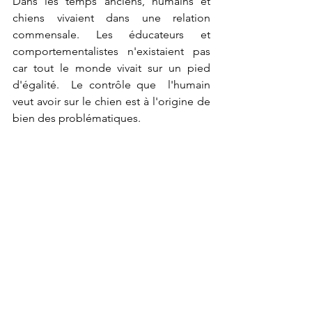
Dans les temps anciens, humains et 
chiens vivaient dans une relation 
commensale. Les éducateurs et 
comportementalistes n'existaient pas 
car tout le monde vivait sur un pied 
d'égalité.  Le contrôle que  l'humain  
veut avoir sur le chien est à l'origine de 
bien des problématiques.
Il est temps de se poser les bonnes 
questions. Quelle relation souhaitez-
vous avoir avec votre toutou ? Une 