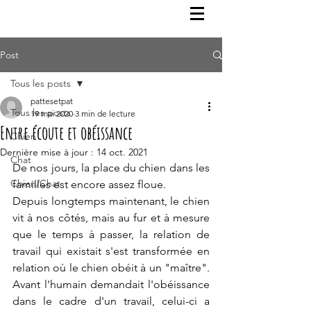
Post
Tous les posts
pattesetpat
Tous les posts
19 mai 2020
3 min de lecture
Entre écoute et obéissance
Chien
Dernière mise à jour :
14 oct. 2021
Chat
De nos jours, la place du chien dans les 
Chien/Chat
familles est encore assez floue.
Depuis longtemps maintenant, le chien 
vit à nos côtés, mais au fur et à mesure 
que le temps à passer, la relation de 
travail qui existait s'est transformée en 
relation où le chien obéit à un "maître". 
Avant l'humain demandait l'obéissance 
dans le cadre d'un travail, celui-ci a 