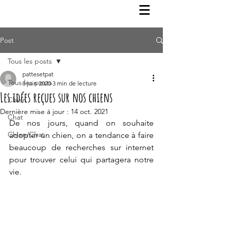
Post
Tous les posts
pattesetpat
Tous les posts
8 juin 2020
3 min de lecture
Les idées reçues sur nos chiens
Chien
Dernière mise à jour :
14 oct. 2021
Chat
De nos jours, quand on souhaite 
Chien/Chat
adopter un chien, on a tendance à faire 
beaucoup de recherches sur internet 
pour trouver celui qui partagera notre 
vie.