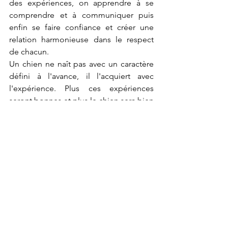
des expériences, on apprendre à se 
comprendre et à communiquer puis 
enfin se faire confiance et créer une 
relation harmonieuse dans le respect 
de chacun.
Un chien ne naît pas avec un caractère 
défini à l'avance, il l'acquiert avec 
l'expérience. Plus ces expériences 
seront bonnes et plus le chien sera bien 
dans ses pattes.
Ne lisez pas tout ce qui est écrit sur 
internet. Apprenez à faire le tri des 
informations et n'hésitez pas à vous 
faire accompagner d'un 
comportementaliste qui vous orientera 
vers la bonne direction.
Tenez compte du caractère unique de 
votre toutou et surtout prenez-soin de 